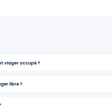
 et viager occupé ?
ger libre ?
?