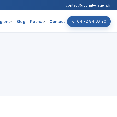
contact@rochat-viagers.fr
04 72 84 67 20
gions
Blog
Rochat
Contact
▾
▾